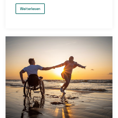
um die individuelle Unterstützung und
Teilhabe von Menschen mit Behinderung
Weiterlesen
gezielt und bedarfsgerecht zu planen.
Dieses Konzept der
Weltgesundheitsorganisation (WHO) zielt
darauf ab, das gesamte Leben und die
individuelle Lebenssituation des Menschen
zu betrachten, nicht nur die Behinderung
selbst. Mit der ICF-Bedarfsermittlung
werden die Fähigkeiten und
Einschränkungen einer Person in
Beziehung zu ihrer Umgebung und ihren
individuellen Zielen erfasst und bewertet.
Ziel ist es, eine umfassende Grundlage für
maßgeschneiderte
Unterstützungsleistungen zu schaffen, die
das persönliche Wohlbefinden und die
Selbstständigkeit fördern.