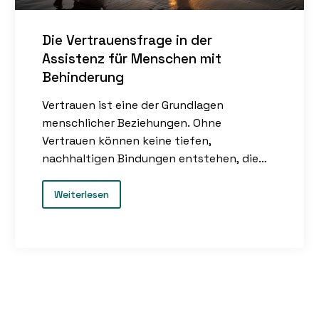
Die Vertrauensfrage in der
Assistenz für Menschen mit
Behinderung
Vertrauen ist eine der Grundlagen
menschlicher Beziehungen. Ohne
Vertrauen können keine tiefen,
nachhaltigen Bindungen entstehen, die
von Respekt, Ehrlichkeit und Loyalität
geprägt sind. In der aktuellen Politik
Weiterlesen
hierzulande ist das Thema der
„Vertrauensfrage“ omnipräsent. Sie stellt
den Versuch dar, das Vertrauen der Bürger
in eine Regierung oder
Entscheidungsträger zu sichern. Doch auch
in anderen Lebensbereichen ist Vertrauen
essenziell – insbesondere in der Assistenz