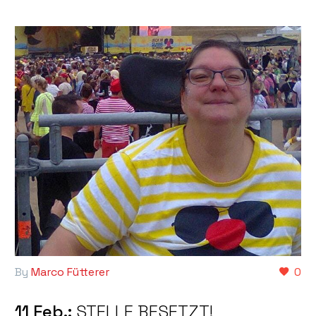
By
Marco Fütterer
0
11 Feb.:
STELLE BESETZT!